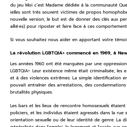
du jeu Moi c’est Madame dédiée à la communauté Que
ielles sont très souvent victimes de propos homophob
nouvelle version, le but est de donner des clés aux pe
allié·es) pour riposter et faire face à ces comportement
Si vous souhaitez nous aider en apportant votre tém
La révolution LGBTQIA+ commencé en 1969, à Ne
Les années 1960 ont été marquées par une oppression
LGBTQIA+. Leur existence même était criminalisée, les 
et à des violences extrêmes. La simple identification 
pouvait entraîner des arrestations, des condamnations
brutalités physiques.
Les bars et les lieux de rencontre homosexuels étaient
policiers, et les individus étaient agressés dans la rue
orientation sexuelle ou de leur identité de genre. La d
généralisée dans l'emploi, le logement et l'accès aux s