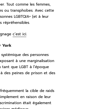
er. Tout comme les femmes,
es ou transphobes. Avec cette
rsonnes LGBTQIA+ (et à leur
s répréhensibles.
oignage
c’est ici
.
w York
 systémique des personnes
exposant à une marginalisation
en tant que LGBT à l’époque
 à des peines de prison et des
 fréquemment la cible de raids
 simplement en raison de leur
iscrimination était également
ervices médicaux.